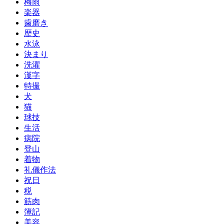
梅雨
楽器
歯磨き
歴史
水泳
決まり
洗濯
漢字
特撮
犬
猫
球技
生活
病院
登山
着物
礼儀作法
祝日
税
筋肉
簿記
美容