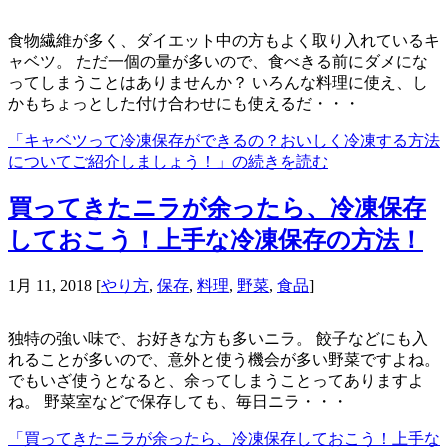
食物繊維が多く、ダイエット中の方もよく取り入れているキ
ャベツ。 ただ一個の量が多いので、食べきる前にダメにな
ってしまうことはありませんか？ いろんな料理に使え、し
かもちょっとした付け合わせにも使えるだ・・・
「キャベツって冷凍保存ができるの？おいしく冷凍する方法
についてご紹介しましょう！」の続きを読む
買ってきたニラが余ったら、冷凍保存
しておこう！上手な冷凍保存の方法！
1月 11, 2018
[
やり方
,
保存
,
料理
,
野菜
,
食品
]
独特の強い味で、お好きな方も多いニラ。 餃子などにも入
れることが多いので、意外と使う機会が多い野菜ですよね。
でもいざ使うとなると、余ってしまうことってありますよ
ね。 野菜室などで保存しても、毎日ニラ・・・
「買ってきたニラが余ったら、冷凍保存しておこう！上手な