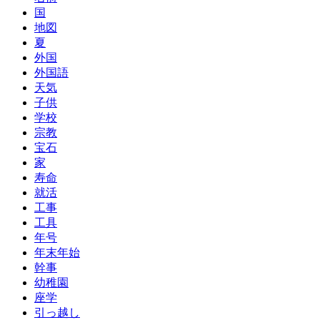
国
地図
夏
外国
外国語
天気
子供
学校
宗教
宝石
家
寿命
就活
工事
工具
年号
年末年始
幹事
幼稚園
座学
引っ越し