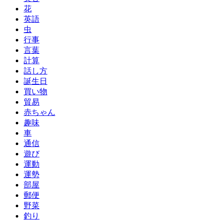
花
英語
虫
行事
言葉
計算
話し方
誕生日
買い物
貿易
赤ちゃん
趣味
車
通信
遊び
運動
運勢
部屋
郵便
野菜
釣り