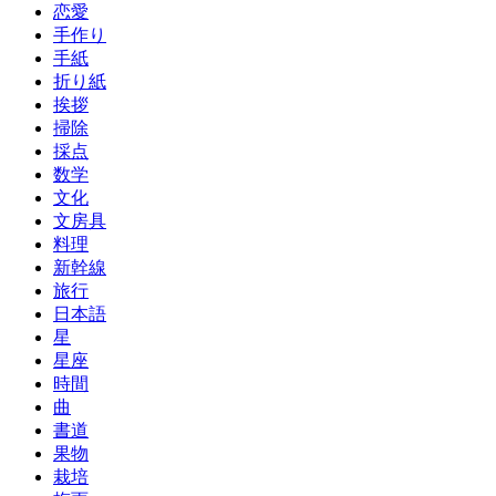
恋愛
手作り
手紙
折り紙
挨拶
掃除
採点
数学
文化
文房具
料理
新幹線
旅行
日本語
星
星座
時間
曲
書道
果物
栽培