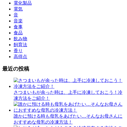
電化製品
電気
音
音楽
食事
食品
飲み物
飼育法
香り
高得点
最近の投稿
さつまいもが余った時は、上手に冷凍しておこう！冷
凍方法をご紹介！
誰かに預ける時も母乳をあげたい…そんなお母さんに
おすすめな母乳の冷凍方法！