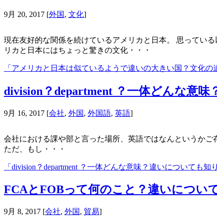
9月 20, 2017
[
外国
,
文化
]
現在友好的な関係を続けているアメリカと日本。 思っている
リカと日本にはちょっと驚きの文化・・・
「アメリカと日本は似ているようで違いの大きい国？文化の
division？department ？一体ど
9月 16, 2017
[
会社
,
外国
,
外国語
,
英語
]
会社における課や部と言った場所、英語ではなんというかご存知です
ただ、もし・・・
「division？department ？一体どんな意味？違いについ
FCAとFOBって何のこと？違いについ
9月 8, 2017
[
会社
,
外国
,
貿易
]