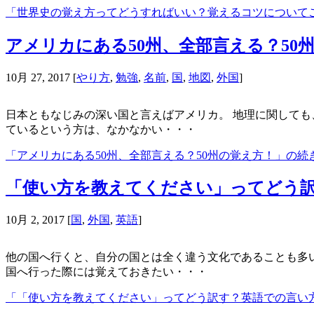
「世界史の覚え方ってどうすればいい？覚えるコツについて
アメリカにある50州、全部言える？50
10月 27, 2017
[
やり方
,
勉強
,
名前
,
国
,
地図
,
外国
]
日本ともなじみの深い国と言えばアメリカ。 地理に関しても
ているという方は、なかなかい・・・
「アメリカにある50州、全部言える？50州の覚え方！」の続
「使い方を教えてください」ってどう
10月 2, 2017
[
国
,
外国
,
英語
]
他の国へ行くと、自分の国とは全く違う文化であることも多い
国へ行った際には覚えておきたい・・・
「「使い方を教えてください」ってどう訳す？英語での言い