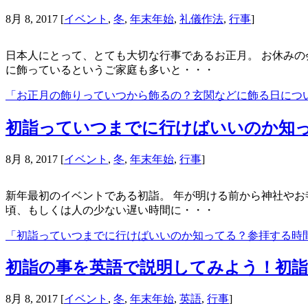
8月 8, 2017
[
イベント
,
冬
,
年末年始
,
礼儀作法
,
行事
]
日本人にとって、とても大切な行事であるお正月。 お休みの
に飾っているというご家庭も多いと・・・
「お正月の飾りっていつから飾るの？玄関などに飾る日につ
初詣っていつまでに行けばいいのか知
8月 8, 2017
[
イベント
,
冬
,
年末年始
,
行事
]
新年最初のイベントである初詣。 年が明ける前から神社やお
頃、もしくは人の少ない遅い時間に・・・
「初詣っていつまでに行けばいいのか知ってる？参拝する時
初詣の事を英語で説明してみよう！初
8月 8, 2017
[
イベント
,
冬
,
年末年始
,
英語
,
行事
]