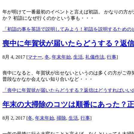
年が明けて一番最初のイベントと言えば初詣。 かなりの方が
か？ 初詣になぜ行くのかという事も・・・
「初詣の事を英語で説明してみよう！初詣を説明するための
喪中に年賀状が届いたらどうする？返
8月 4, 2017
[
マナー
,
冬
,
年末年始
,
生活
,
礼儀作法
,
行事
]
喪中になると、年賀状が出せないというのは多くの方がご存知
普段なかなか会えない知り合いなど・・・
「喪中に年賀状が届いたらどうする？返信はどうすればいい
年末の大掃除のコツは順番にあった？
8月 2, 2017
[
冬
,
年末年始
,
掃除
,
生活
,
行事
]
一年の最後に行う大変なことと言えば、なんといっても大掃除