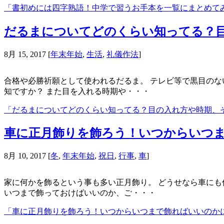
「書初めには四字熟語！中学で習うお手本を一覧にまとめて
だるまについてどのくらい知ってる？
8月 15, 2017
[
年末年始
,
生活
,
礼儀作法
]
合格や必勝祈願として使われるだるま。 テレビ等で黒目のな
知ですか？ また目を入れる時期や・・・
「だるまについてどのくらい知ってる？目の入れ方や時期、
車に正月飾りを飾ろう！いつからいつ
8月 10, 2017
[
冬
,
年末年始
,
祝日
,
行事
,
車
]
家に何かを飾るという事も多い正月飾り。 どうせなら車にも
いつまで飾っておけばいいのか、ご・・・
「車に正月飾りを飾ろう！いつからいつまで飾ればいいのか